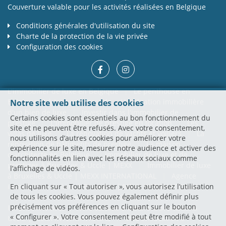
Couverture valable pour les activités réalisées en Belgique
Conditions générales d'utilisation du site
Charte de la protection de la vie privée
Configuration des cookies
L'immobilier de luxe en Belgique
|
Le penthouse en
Belgique et à travers le monde
L'évaluation immobilière
Notre site web utilise des cookies
d'un bien de luxe
|
Investir dans l'immobilier de
Certains cookies sont essentiels au bon fonctionnement du
prestige
|
L'immobilier de prestige en location
|
Les
site et ne peuvent être refusés. Avec votre consentement,
villas de luxe
|
La rénovation de yachts et voiliers
|
La
nous utilisons d’autres cookies pour améliorer votre
rénovation de bâtiments de prestige
|
La maison
expérience sur le site, mesurer notre audience et activer des
d'architecte en Belgique
|
Immobilier de luxe et de
fonctionnalités en lien avec les réseaux sociaux comme
prestiges à Bruxelles & Uccle | MEXX
|
Immobilier de luxe
l’affichage de vidéos.
à Bruxelles & Uccle | MEXX INTERNATIONAL
|
Agence
En cliquant sur « Tout autoriser », vous autorisez l’utilisation
immobilière de luxe à Bruxelles | MEXX INTERNATIONAL
|
de tous les cookies. Vous pouvez également définir plus
Penthouse à vendre à Bruxelles & Uccle | MEXX
précisément vos préférences en cliquant sur le bouton
INTERNATIONAL
|
Villa de luxe à vendre à Bruxelles &
« Configurer ». Votre consentement peut être modifié à tout
Uccle | MEXX INTERNATIONAL
|
Villa en location à