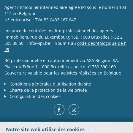
Agent immobilier intermédiaire agréé IPI sous le numéro 103
112 en Belgique
N° entreprise : TVA BE.0433.187.647
Instance de contrôle: Institut professionnel des agents
immobiliers, rue du Luxembourg 16B, 1000 Bruxelles (+32 2
505 38 50 - info@ipi.be) - Soumis au
code déontologique de l’
IPI
RC professionnelle et cautionnement via AXA Belgium SA,
Place du Trône 1, 1000 Bruxelles – police n° 730.390.160.
Couverture valable pour les activités réalisées en Belgique
Conditions générales d'utilisation du site
Charte de la protection de la vie privée
Configuration des cookies
L'immobilier de luxe en Belgique
|
Le penthouse en
Belgique et à travers le monde
L'évaluation immobilière
Notre site web utilise des cookies