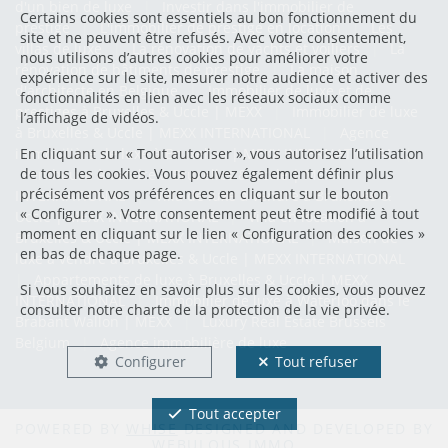
d'un bien de luxe
|
Investir dans l'immobilier de
Certains cookies sont essentiels au bon fonctionnement du
prestige
|
L'immobilier de prestige en location
|
Les
site et ne peuvent être refusés. Avec votre consentement,
villas de luxe
|
La rénovation de yachts et voiliers
|
La
nous utilisons d’autres cookies pour améliorer votre
rénovation de bâtiments de prestige
|
La maison
expérience sur le site, mesurer notre audience et activer des
d'architecte en Belgique
|
Immobilier de luxe et de
fonctionnalités en lien avec les réseaux sociaux comme
prestiges à Bruxelles & Uccle | MEXX
|
Immobilier de luxe
l’affichage de vidéos.
à Bruxelles & Uccle | MEXX INTERNATIONAL
|
Agence
En cliquant sur « Tout autoriser », vous autorisez l’utilisation
immobilière de luxe à Bruxelles | MEXX INTERNATIONAL
|
de tous les cookies. Vous pouvez également définir plus
Penthouse à vendre à Bruxelles & Uccle | MEXX
précisément vos préférences en cliquant sur le bouton
INTERNATIONAL
|
Villa de luxe à vendre à Bruxelles &
« Configurer ». Votre consentement peut être modifié à tout
Uccle | MEXX INTERNATIONAL
|
Villa en location à
moment en cliquant sur le lien « Configuration des cookies »
Bruxelles & Uccle | MEXX INTERNATIONAL
|
Maison de
en bas de chaque page.
luxe à vendre à Bruxelles & Uccle | MEXX INTERNATIONAL
|
Appartements de luxe à Bruxelles & Uccle | MEXX
Si vous souhaitez en savoir plus sur les cookies, vous pouvez
INTERNATIONAL
|
Immobilier de luxe à Waterloo dans le
consulter notre
charte de la protection de la vie privée
.
Brabant Wallon | MEXX
|
Luxury Real Estate Brussels
Belgium
|
Agence immobilière de luxe
Configurer
Tout refuser
Tout accepter
POWERED BY
WHISE
DESIGNED AND DEVELOPED BY
WEBULOUS.IMMO