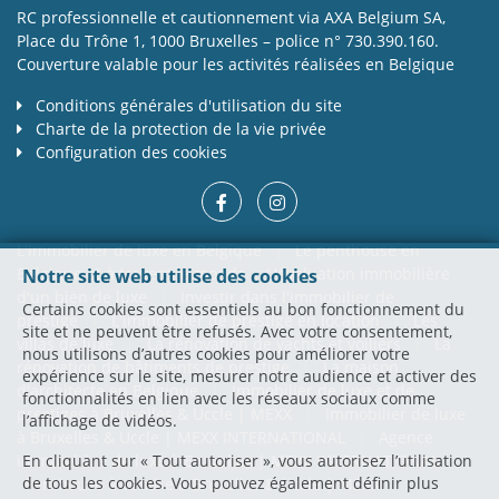
RC professionnelle et cautionnement via AXA Belgium SA,
Place du Trône 1, 1000 Bruxelles – police n° 730.390.160.
Couverture valable pour les activités réalisées en Belgique
Conditions générales d'utilisation du site
Charte de la protection de la vie privée
Configuration des cookies
L'immobilier de luxe en Belgique
|
Le penthouse en
Belgique et à travers le monde
L'évaluation immobilière
Notre site web utilise des cookies
d'un bien de luxe
|
Investir dans l'immobilier de
Certains cookies sont essentiels au bon fonctionnement du
prestige
|
L'immobilier de prestige en location
|
Les
site et ne peuvent être refusés. Avec votre consentement,
villas de luxe
|
La rénovation de yachts et voiliers
|
La
nous utilisons d’autres cookies pour améliorer votre
rénovation de bâtiments de prestige
|
La maison
expérience sur le site, mesurer notre audience et activer des
d'architecte en Belgique
|
Immobilier de luxe et de
fonctionnalités en lien avec les réseaux sociaux comme
prestiges à Bruxelles & Uccle | MEXX
|
Immobilier de luxe
l’affichage de vidéos.
à Bruxelles & Uccle | MEXX INTERNATIONAL
|
Agence
immobilière de luxe à Bruxelles | MEXX INTERNATIONAL
|
En cliquant sur « Tout autoriser », vous autorisez l’utilisation
de tous les cookies. Vous pouvez également définir plus
Penthouse à vendre à Bruxelles & Uccle | MEXX