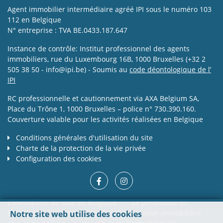
Agent immobilier intermédiaire agréé IPI sous le numéro 103
112 en Belgique
N° entreprise : TVA BE.0433.187.647
Instance de contrôle: Institut professionnel des agents
immobiliers, rue du Luxembourg 16B, 1000 Bruxelles (+32 2
505 38 50 - info@ipi.be) - Soumis au
code déontologique de l’
IPI
RC professionnelle et cautionnement via AXA Belgium SA,
Place du Trône 1, 1000 Bruxelles – police n° 730.390.160.
Couverture valable pour les activités réalisées en Belgique
Conditions générales d'utilisation du site
Charte de la protection de la vie privée
Configuration des cookies
L'immobilier de luxe en Belgique
|
Le penthouse en
Belgique et à travers le monde
L'évaluation immobilière
Notre site web utilise des cookies