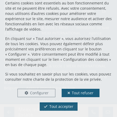
d'un bien de luxe
|
Investir dans l'immobilier de
Certains cookies sont essentiels au bon fonctionnement du
prestige
|
L'immobilier de prestige en location
|
Les
site et ne peuvent être refusés. Avec votre consentement,
villas de luxe
|
La rénovation de yachts et voiliers
|
La
nous utilisons d’autres cookies pour améliorer votre
rénovation de bâtiments de prestige
|
La maison
expérience sur le site, mesurer notre audience et activer des
d'architecte en Belgique
|
Immobilier de luxe et de
fonctionnalités en lien avec les réseaux sociaux comme
prestiges à Bruxelles & Uccle | MEXX
|
Immobilier de luxe
l’affichage de vidéos.
à Bruxelles & Uccle | MEXX INTERNATIONAL
|
Agence
immobilière de luxe à Bruxelles | MEXX INTERNATIONAL
|
En cliquant sur « Tout autoriser », vous autorisez l’utilisation
de tous les cookies. Vous pouvez également définir plus
Penthouse à vendre à Bruxelles & Uccle | MEXX
précisément vos préférences en cliquant sur le bouton
INTERNATIONAL
|
Villa de luxe à vendre à Bruxelles &
« Configurer ». Votre consentement peut être modifié à tout
Uccle | MEXX INTERNATIONAL
|
Villa en location à
moment en cliquant sur le lien « Configuration des cookies »
Bruxelles & Uccle | MEXX INTERNATIONAL
|
Maison de
en bas de chaque page.
luxe à vendre à Bruxelles & Uccle | MEXX INTERNATIONAL
|
Appartements de luxe à Bruxelles & Uccle | MEXX
Si vous souhaitez en savoir plus sur les cookies, vous pouvez
INTERNATIONAL
|
Immobilier de luxe à Waterloo dans le
consulter notre
charte de la protection de la vie privée
.
Brabant Wallon | MEXX
|
Luxury Real Estate Brussels
Belgium
|
Agence immobilière de luxe
Configurer
Tout refuser
Tout accepter
Mexx International Real
POWERED BY
WHISE
DESIGNED AND DEVELOPED BY
Estate
WEBULOUS.IMMO