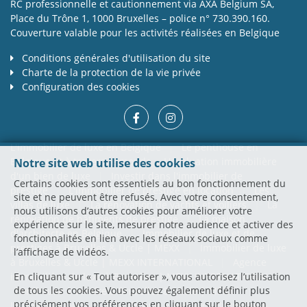
RC professionnelle et cautionnement via AXA Belgium SA,
Place du Trône 1, 1000 Bruxelles – police n° 730.390.160.
Couverture valable pour les activités réalisées en Belgique
Conditions générales d'utilisation du site
Charte de la protection de la vie privée
Configuration des cookies
L'immobilier de luxe en Belgique
|
Le penthouse en
Belgique et à travers le monde
L'évaluation immobilière
Notre site web utilise des cookies
d'un bien de luxe
|
Investir dans l'immobilier de
Certains cookies sont essentiels au bon fonctionnement du
prestige
|
L'immobilier de prestige en location
|
Les
site et ne peuvent être refusés. Avec votre consentement,
villas de luxe
|
La rénovation de yachts et voiliers
|
La
nous utilisons d’autres cookies pour améliorer votre
rénovation de bâtiments de prestige
|
La maison
expérience sur le site, mesurer notre audience et activer des
d'architecte en Belgique
|
Immobilier de luxe et de
fonctionnalités en lien avec les réseaux sociaux comme
prestiges à Bruxelles & Uccle | MEXX
|
Immobilier de luxe
l’affichage de vidéos.
à Bruxelles & Uccle | MEXX INTERNATIONAL
|
Agence
immobilière de luxe à Bruxelles | MEXX INTERNATIONAL
|
En cliquant sur « Tout autoriser », vous autorisez l’utilisation
de tous les cookies. Vous pouvez également définir plus
Penthouse à vendre à Bruxelles & Uccle | MEXX
précisément vos préférences en cliquant sur le bouton
INTERNATIONAL
|
Villa de luxe à vendre à Bruxelles &