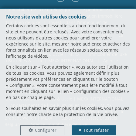
L'immobilier de luxe en Belgique
|
Le penthouse en
Belgique et à travers le monde
L'évaluation immobilière
Notre site web utilise des cookies
d'un bien de luxe
|
Investir dans l'immobilier de
Certains cookies sont essentiels au bon fonctionnement du
prestige
|
L'immobilier de prestige en location
|
Les
site et ne peuvent être refusés. Avec votre consentement,
villas de luxe
|
La rénovation de yachts et voiliers
|
La
nous utilisons d’autres cookies pour améliorer votre
rénovation de bâtiments de prestige
|
La maison
expérience sur le site, mesurer notre audience et activer des
d'architecte en Belgique
|
Immobilier de luxe et de
fonctionnalités en lien avec les réseaux sociaux comme
prestiges à Bruxelles & Uccle | MEXX
|
Immobilier de luxe
l’affichage de vidéos.
à Bruxelles & Uccle | MEXX INTERNATIONAL
|
Agence
immobilière de luxe à Bruxelles | MEXX INTERNATIONAL
|
En cliquant sur « Tout autoriser », vous autorisez l’utilisation
de tous les cookies. Vous pouvez également définir plus
Penthouse à vendre à Bruxelles & Uccle | MEXX
précisément vos préférences en cliquant sur le bouton
INTERNATIONAL
|
Villa de luxe à vendre à Bruxelles &
« Configurer ». Votre consentement peut être modifié à tout
Uccle | MEXX INTERNATIONAL
|
Villa en location à
moment en cliquant sur le lien « Configuration des cookies »
Bruxelles & Uccle | MEXX INTERNATIONAL
|
Maison de
en bas de chaque page.
luxe à vendre à Bruxelles & Uccle | MEXX INTERNATIONAL
|
Appartements de luxe à Bruxelles & Uccle | MEXX
Si vous souhaitez en savoir plus sur les cookies, vous pouvez
INTERNATIONAL
|
Immobilier de luxe à Waterloo dans le
consulter notre
charte de la protection de la vie privée
.
Brabant Wallon | MEXX
|
Luxury Real Estate Brussels
Belgium
|
Agence immobilière de luxe
Configurer
Tout refuser