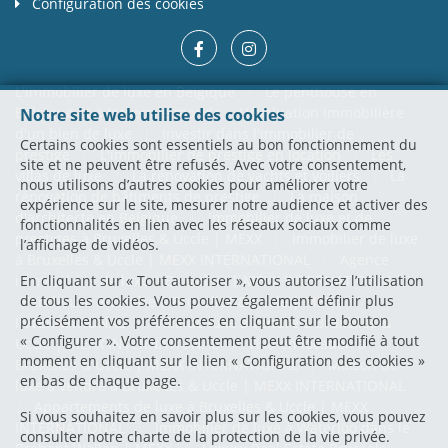
Configuration des cookies
L'immobilier de luxe en Belgique
|
Le penthouse en
Belgique et à travers le monde
L'évaluation immobilière
Notre site web utilise des cookies
d'un bien de luxe
|
Investir dans l'immobilier de
Certains cookies sont essentiels au bon fonctionnement du
prestige
|
L'immobilier de prestige en location
|
Les
site et ne peuvent être refusés. Avec votre consentement,
villas de luxe
|
La rénovation de yachts et voiliers
|
La
nous utilisons d’autres cookies pour améliorer votre
rénovation de bâtiments de prestige
|
La maison
expérience sur le site, mesurer notre audience et activer des
d'architecte en Belgique
|
Immobilier de luxe et de
fonctionnalités en lien avec les réseaux sociaux comme
prestiges à Bruxelles & Uccle | MEXX
|
Immobilier de luxe
l’affichage de vidéos.
à Bruxelles & Uccle | MEXX INTERNATIONAL
|
Agence
immobilière de luxe à Bruxelles | MEXX INTERNATIONAL
|
En cliquant sur « Tout autoriser », vous autorisez l’utilisation
de tous les cookies. Vous pouvez également définir plus
Penthouse à vendre à Bruxelles & Uccle | MEXX
précisément vos préférences en cliquant sur le bouton
INTERNATIONAL
|
Villa de luxe à vendre à Bruxelles &
« Configurer ». Votre consentement peut être modifié à tout
Uccle | MEXX INTERNATIONAL
|
Villa en location à
moment en cliquant sur le lien « Configuration des cookies »
Bruxelles & Uccle | MEXX INTERNATIONAL
|
Maison de
en bas de chaque page.
luxe à vendre à Bruxelles & Uccle | MEXX INTERNATIONAL
|
Appartements de luxe à Bruxelles & Uccle | MEXX
Si vous souhaitez en savoir plus sur les cookies, vous pouvez
INTERNATIONAL
|
Immobilier de luxe à Waterloo dans le
consulter notre
charte de la protection de la vie privée
.