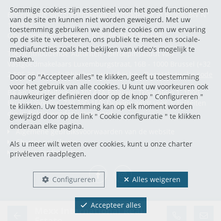
Sommige cookies zijn essentieel voor het goed functioneren
BIV-erkende vastgoedmakelaar-bemiddelaar in België, BIV N°
van de site en kunnen niet worden geweigerd. Met uw
103 112
toestemming gebruiken we andere cookies om uw ervaring
Ondernemingsnummer : BTW BE.0433.187.647
op de site te verbeteren, ons publiek te meten en sociale-
mediafuncties zoals het bekijken van video's mogelijk te
Toezichthoudende Autoriteit : Beroepinstituut van
maken.
Vastgoedmakelaars Luxemburgstraat, 16B - 1000 Brussel (+32
2 505 38 50 - info@biv.be) -
www.biv.be
-
Deontologische code
Door op "Accepteer alles" te klikken, geeft u toestemming
voor het gebruik van alle cookies. U kunt uw voorkeuren ook
BA en borgstelling via NV AXA Belgium, Troonplein 1, 1000
nauwkeuriger definiëren door op de knop " Configureren "
Brussel (polisnr. 730.390.160) Dekking geldt voor activiteiten
te klikken. Uw toestemming kan op elk moment worden
die in België worden uitgevoerd
gewijzigd door op de link " Cookie configuratie " te klikken
onderaan elke pagina.
Algemene gebruiksvoorwaarden van de website
Charter privéleven
Als u meer wilt weten over cookies, kunt u onze
charter
Cookie configuratie
privéleven
raadplegen.
Configureren
Alles weigeren
Accepteer alles
Mexx International Real
POWERED BY
WHISE
DESIGNED AND DEVELOPED BY
Estate
WEBULOUS.IMMO