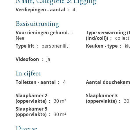
Naam, Categorie & Ligging
Verdiepingen - aantal
4
Basisuitrusting
Voorzieningen gehand.
Type verwarming (
Nee
(ind/coll))
collect
Type lift
personenlift
Keuken - type
ki
Videofoon
Ja
In cijfers
Toiletten - aantal
4
Aantal douchekam
Slaapkamer 2
Slaapkamer 3
(oppervlakte)
30 m²
(oppervlakte)
30
Slaapkamer 5
(oppervlakte)
30 m²
Diverse