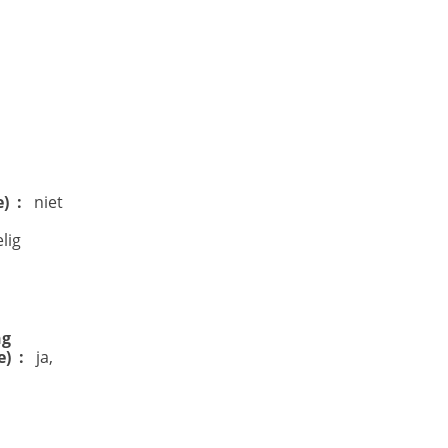
e)
niet
lig
ng
e)
ja,