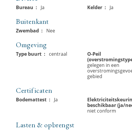
Bureau
Ja
Kelder
Ja
Buitenkant
Zwembad
Nee
Omgeving
Type buurt
centraal
O-Peil
(overstromingstyp
gelegen in een
overstromingsgevoe
gebied
Certificaten
Bodemattest
Ja
Elektriciteitskeuri
beschikbaar (ja/ne
niet conform
Lasten & opbrengst