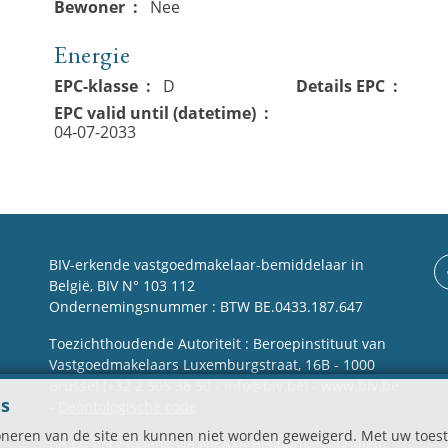
Bewoner
Nee
Energie
EPC-klasse
D
Details EPC
EPC valid until (datetime)
04-07-2033
BIV-erkende vastgoedmakelaar-bemiddelaar in
België, BIV N° 103 112
Ondernemingsnummer : BTW BE.0433.187.647
Toezichthoudende Autoriteit : Beroepinstituut van
Vastgoedmakelaars Luxemburgstraat, 16B - 1000
Brussel (+32 2 505 38 50 - info@biv.be) -
www.biv.be
es
-
Deontologische code
tioneren van de site en kunnen niet worden geweigerd. Met uw to
BA en borgstelling via NV AXA Belgium, Troonplein