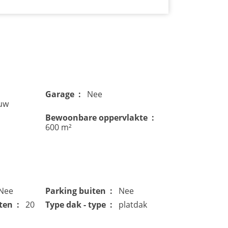
Garage
Nee
uw
Bewoonbare oppervlakte
600 m²
Nee
Parking buiten
Nee
ten
20
Type dak - type
platdak