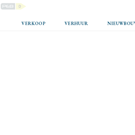
VERKOOP
VERHUUR
NIEUWBOU
Appartementsgebouw - te koop - 1050 