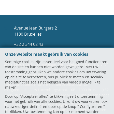
Avenue Jean Burgers 2
1180 Bruxelles
+32 2 344 02 43
Onze website maakt gebruik van cookies
info@mexxinternational.com
Sommige cookies zijn essentieel voor het goed functioneren
BIV-erkende vastgoedmakelaar-bemiddelaar in België, BIV N°
van de site en kunnen niet worden geweigerd. Met uw
103 112
toestemming gebruiken we andere cookies om uw ervaring
Ondernemingsnummer : BTW BE.0433.187.647
op de site te verbeteren, ons publiek te meten en sociale-
mediafuncties zoals het bekijken van video's mogelijk te
Toezichthoudende Autoriteit : Beroepinstituut van
maken.
Vastgoedmakelaars Luxemburgstraat, 16B - 1000 Brussel (+32
2 505 38 50 - info@biv.be) -
www.biv.be
-
Deontologische code
Door op "Accepteer alles" te klikken, geeft u toestemming
voor het gebruik van alle cookies. U kunt uw voorkeuren ook
BA en borgstelling via NV AXA Belgium, Troonplein 1, 1000
nauwkeuriger definiëren door op de knop " Configureren "
Brussel (polisnr. 730.390.160) Dekking geldt voor activiteiten
te klikken. Uw toestemming kan op elk moment worden