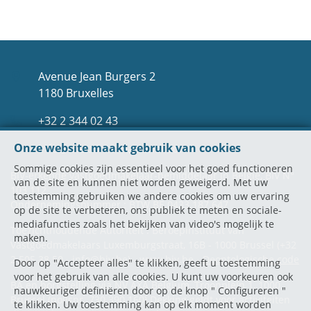
Avenue Jean Burgers 2
1180 Bruxelles
+32 2 344 02 43
Onze website maakt gebruik van cookies
info@mexxinternational.com
Sommige cookies zijn essentieel voor het goed functioneren
BIV-erkende vastgoedmakelaar-bemiddelaar in België, BIV N°
van de site en kunnen niet worden geweigerd. Met uw
103 112
toestemming gebruiken we andere cookies om uw ervaring
Ondernemingsnummer : BTW BE.0433.187.647
op de site te verbeteren, ons publiek te meten en sociale-
mediafuncties zoals het bekijken van video's mogelijk te
Toezichthoudende Autoriteit : Beroepinstituut van
maken.
Vastgoedmakelaars Luxemburgstraat, 16B - 1000 Brussel (+32
2 505 38 50 - info@biv.be) -
www.biv.be
-
Deontologische code
Door op "Accepteer alles" te klikken, geeft u toestemming
voor het gebruik van alle cookies. U kunt uw voorkeuren ook
BA en borgstelling via NV AXA Belgium, Troonplein 1, 1000
nauwkeuriger definiëren door op de knop " Configureren "
Brussel (polisnr. 730.390.160) Dekking geldt voor activiteiten
te klikken. Uw toestemming kan op elk moment worden